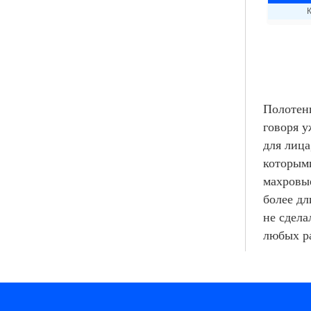
К
Полотенц
говоря у
для лица
которым
махровые
более дл
не сдела
любых р