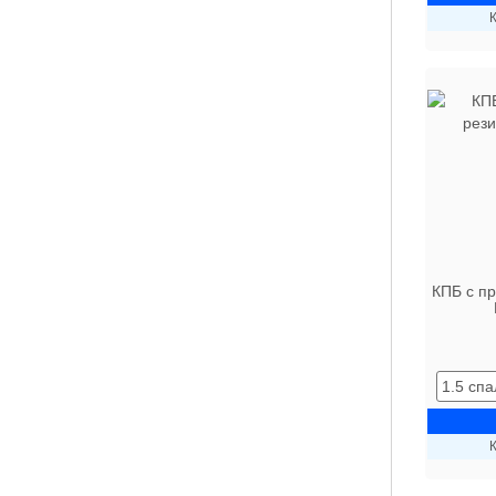
К
КПБ с п
К