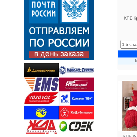
КПБ К
К
КПБ Кр