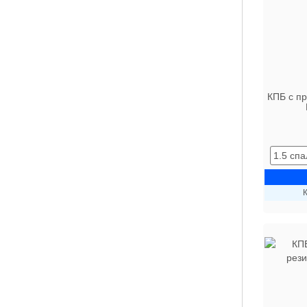
КПБ с п
К