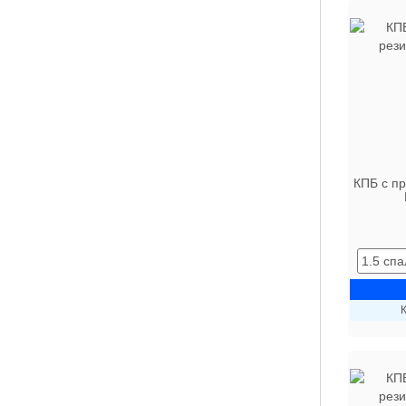
КПБ с п
К