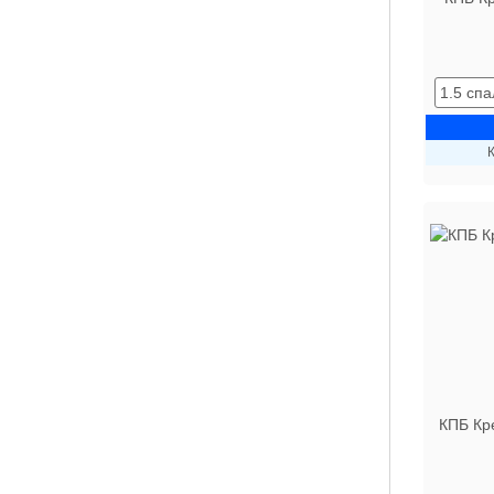
К
КПБ Кр