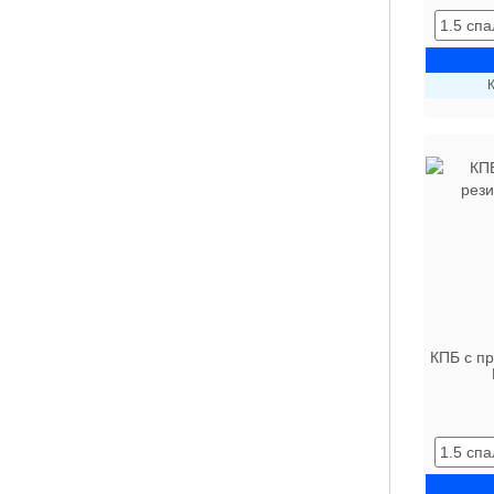
К
КПБ с п