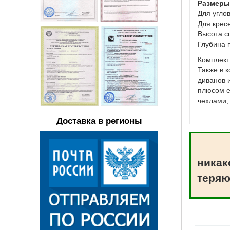
Размеры
Для угло
Для крес
Высота с
Глубина 
Комплект
Также в 
диванов 
плюсом е
чехлами, 
Доставка в регионы
никак
теряю