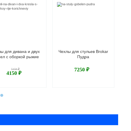
ы для дивана и двух
Чехлы для стульев Brokar
сел с оборкой рыжие
Пудра
р
7250 ₽
5150 ₽
4150 ₽