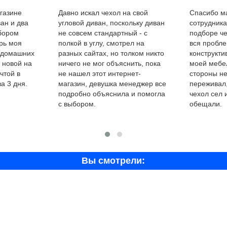
газине
Давно искал чехол на свой
Спасибо ма
ан и два
угловой диван, поскольку диван
сотрудник
ыбором
не совсем стандартный - с
подборе че
рь моя
полкой в углу, смотрел на
вся пробле
 домашних
разных сайтах, но толком никто
конструкти
 новой на
ничего не мог объяснить, пока
моей мебел
чтой в
не нашел этот интернет-
стороны не
а 3 дня.
магазин, девушка менеджер все
переживал,
подробно объяснила и помогла
чехол сел 
с выбором.
обещали.
Вы смотрели: