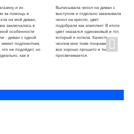
газину и их
Выписывала чехол на диван с
ам за помощь в
выступом и отдельно заказывала
хла на мой диван,
чехол на кресло, цвет
ма заключалась в
подобрали как комплект. В итоге
вной особенности
цвет оказался одинаковый и тот,
и - диван с одной
который я хотела. Качество
 имеет подлокотник,
чехлов мне тоже понравилось,
 что не подойдет, но
все хорошо прошито и ткань не
идеально, как и
просвечивается.