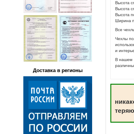
Высота с
Высота с
Высота п
Ширина п
Все чехл
Чехлы по
использо
и интерь
В нашем 
различны
Доставка в регионы
никак
теряю