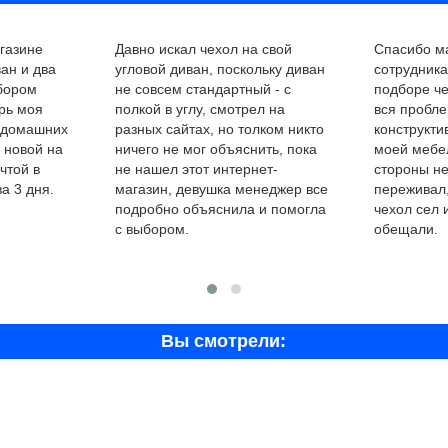
газине
Давно искал чехол на свой
Спасибо ма
ан и два
угловой диван, поскольку диван
сотрудник
ыбором
не совсем стандартный - с
подборе че
рь моя
полкой в углу, смотрел на
вся пробле
 домашних
разных сайтах, но толком никто
конструкти
 новой на
ничего не мог объяснить, пока
моей мебел
чтой в
не нашел этот интернет-
стороны не
а 3 дня.
магазин, девушка менеджер все
переживал,
подробно объяснила и помогла
чехол сел 
с выбором.
обещали.
Вы смотрели: