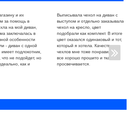
газину и их
Выписывала чехол на диван с
ам за помощь в
выступом и отдельно заказывала
хла на мой диван,
чехол на кресло, цвет
ма заключалась в
подобрали как комплект. В итоге
вной особенности
цвет оказался одинаковый и тот,
и - диван с одной
который я хотела. Качество
 имеет подлокотник,
чехлов мне тоже понравилось,
 что не подойдет, но
все хорошо прошито и ткань не
идеально, как и
просвечивается.