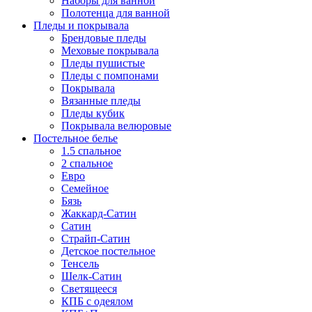
Наборы для ванной
Полотенца для ванной
Пледы и покрывала
Брендовые пледы
Меховые покрывала
Пледы пушистые
Пледы с помпонами
Покрывала
Вязанные пледы
Пледы кубик
Покрывала велюровые
Постельное белье
1.5 спальное
2 спальное
Евро
Семейное
Бязь
Жаккард-Сатин
Сатин
Страйп-Сатин
Детское постельное
Тенсель
Шелк-Сатин
Светящееся
КПБ с одеялом