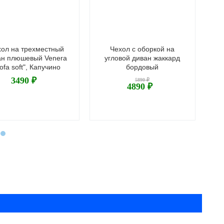
хол на трехместный
Чехол с оборкой на
ан плюшевый Venera
угловой диван жаккард
д
ofa soft", Капучино
бордовый
3490 ₽
5890 ₽
4890 ₽