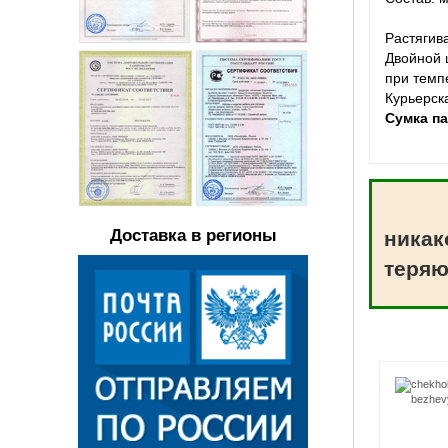
Растягив
Двойной 
при темпе
Курьерск
Сумка п
Доставка в регионы
никак
теряю