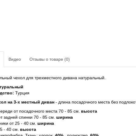
Видео
Отзывы о товаре (0)
льный чехол для трехместного дивана натуральный.
атуральный
дство:
Турция
хол на 3-х местный диван
- длина посадочного места без подлоко
ереди от посадочного места 70 - 85 см.
высота
т задней спинки 70 - 85 см.
ширина
ики от 25 - 40 см.
ширина
5 - 40 см.
высота
микрофибра. Ткань: хлопок
40%
. полиэстер
60%.