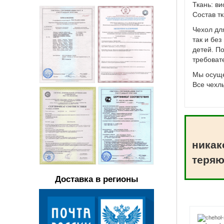
Ткань: ви
Состав тк
Чехол дл
так и бе
детей. П
требоват
Мы осуще
Все чехл
никак
теряю
Доставка в регионы