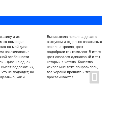
газину и их
Выписывала чехол на диван с
ам за помощь в
выступом и отдельно заказывала
хла на мой диван,
чехол на кресло, цвет
ма заключалась в
подобрали как комплект. В итоге
вной особенности
цвет оказался одинаковый и тот,
и - диван с одной
который я хотела. Качество
 имеет подлокотник,
чехлов мне тоже понравилось,
 что не подойдет, но
все хорошо прошито и ткань не
идеально, как и
просвечивается.