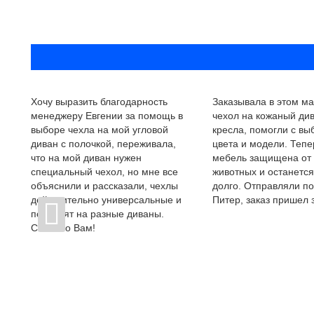
Хочу выразить благодарность
Заказывала в этом ма
менеджеру Евгении за помощь в
чехол на кожаный див
выборе чехла на мой угловой
кресла, помогли с в
диван с полочкой, переживала,
цвета и модели. Тепе
что на мой диван нужен
мебель защищена от
специальный чехол, но мне все
животных и останется
объяснили и рассказали, чехлы
долго. Отправляли по
действительно универсальные и
Питер, заказ пришел з
подходят на разные диваны.
Спасибо Вам!