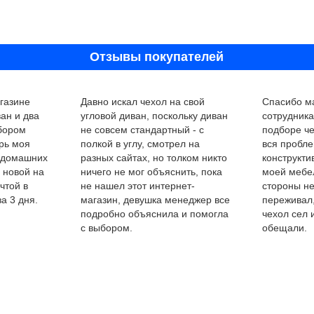
Отзывы покупателей
газине
Давно искал чехол на свой
Спасибо ма
ан и два
угловой диван, поскольку диван
сотрудник
ыбором
не совсем стандартный - с
подборе че
рь моя
полкой в углу, смотрел на
вся пробле
 домашних
разных сайтах, но толком никто
конструкти
 новой на
ничего не мог объяснить, пока
моей мебел
чтой в
не нашел этот интернет-
стороны не
а 3 дня.
магазин, девушка менеджер все
переживал,
подробно объяснила и помогла
чехол сел 
с выбором.
обещали.