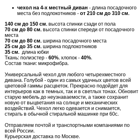
чехол на 4-х местный диван
- длина посадочного
места без подлокотников -
от 210 см до 310 см.
140 см до 150 см.
высота спинки сзади от пола
70 см до 80 см.
высота спинки спереди от посадочного
места
70 см до 80 см.
ширина посадочного места
25 см до 35 см.
ширина подлокотников
35 см.
длина юбки
Ткань: полиэстер -
60%.
хлопок -
40%
.
С
остав ткани: микрофибра.
Универсальный чехол для любого четырехместного
дивана. Голубой - один из самых удачных цветов всей
цветовой гаммы расцветок. Прекрасно подойдет для
интерьеров как в темных, так и в светлых тонах. Обновит
старую мебель до неузнаваемости, а также сохранит
новую от выцветания на солнце и механических
воздействий. Чехол легко одевается и снимается,
стирать в обычной стиральной машинке при 60с.
Отправляем почтой и транспортными компаниями по
всей России.
Курьерская доставка по Москве.