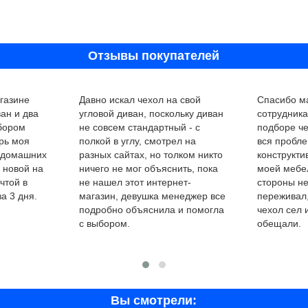
Отзывы покупателей
газине
Давно искал чехол на свой
Спасибо ма
ан и два
угловой диван, поскольку диван
сотрудник
ыбором
не совсем стандартный - с
подборе че
рь моя
полкой в углу, смотрел на
вся пробле
 домашних
разных сайтах, но толком никто
конструкти
 новой на
ничего не мог объяснить, пока
моей мебел
чтой в
не нашел этот интернет-
стороны не
а 3 дня.
магазин, девушка менеджер все
переживал,
подробно объяснила и помогла
чехол сел 
с выбором.
обещали.
Вы смотрели: