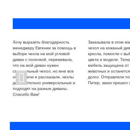
Хочу выразить благодарность
Заказывала в этом ма
менеджеру Евгении за помощь в
чехол на кожаный див
выборе чехла на мой угловой
кресла, помогли с в
диван с полочкой, переживала,
цвета и модели. Тепе
что на мой диван нужен
мебель защищена от
специальный чехол, но мне все
животных и останется
объяснили и рассказали, чехлы
долго. Отправляли по
действительно универсальные и
Питер, заказ пришел з
подходят на разные диваны.
Спасибо Вам!