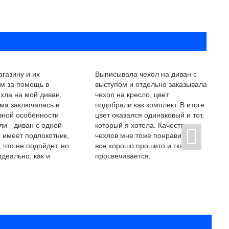
газину и их
Выписывала чехол на диван с
ам за помощь в
выступом и отдельно заказывала
хла на мой диван,
чехол на кресло, цвет
ма заключалась в
подобрали как комплект. В итоге
вной особенности
цвет оказался одинаковый и тот,
и - диван с одной
который я хотела. Качество
 имеет подлокотник,
чехлов мне тоже понравилось,
 что не подойдет, но
все хорошо прошито и ткань не
идеально, как и
просвечивается.