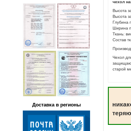
чехол на
Высота за
Высота за
Глубина 
Ширина п
Ткань: ви
Состав т
Производ
Чехол дл
защищают
старой м
никак
Доставка в регионы
теряю