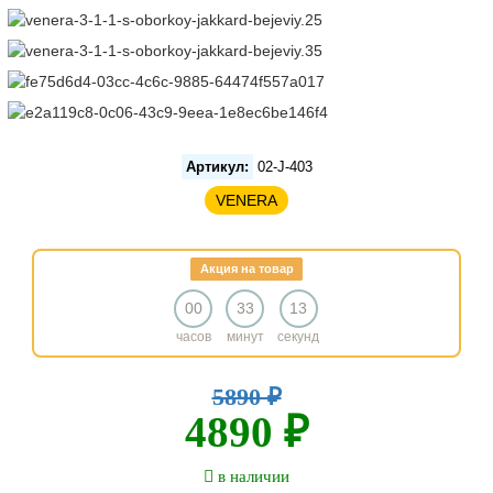
Артикул:
02-J-403
VENERA
Акция на товар
00
33
13
часов
минут
секунд
5890 ₽
4890 ₽
в наличии