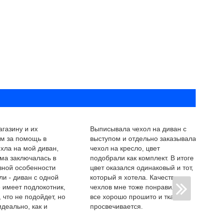
газину и их
Выписывала чехол на диван с
ам за помощь в
выступом и отдельно заказывала
хла на мой диван,
чехол на кресло, цвет
ма заключалась в
подобрали как комплект. В итоге
вной особенности
цвет оказался одинаковый и тот,
и - диван с одной
который я хотела. Качество
 имеет подлокотник,
чехлов мне тоже понравилось,
 что не подойдет, но
все хорошо прошито и ткань не
идеально, как и
просвечивается.