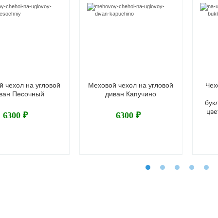
й чехол на угловой
Меховой чехол на угловой
Чех
ван Песочный
диван Капучино
бук
цве
6300 ₽
6300 ₽