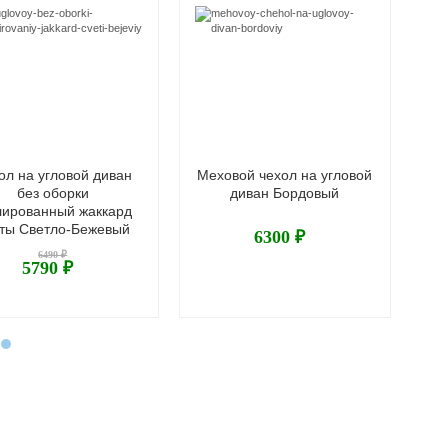
ол на угловой диван
Меховой чехол на угловой
Че
без оборки
диван Бордовый
лированный жаккард
жа
ты Светло-Бежевый
6300 ₽
6490 ₽
5790 ₽