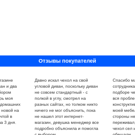
Отзывы покупателей
газине
Давно искал чехол на свой
Спасибо ма
ан и два
угловой диван, поскольку диван
сотрудник
ыбором
не совсем стандартный - с
подборе че
рь моя
полкой в углу, смотрел на
вся пробле
 домашних
разных сайтах, но толком никто
конструкти
 новой на
ничего не мог объяснить, пока
моей мебел
чтой в
не нашел этот интернет-
стороны не
а 3 дня.
магазин, девушка менеджер все
переживал,
подробно объяснила и помогла
чехол сел 
с выбором.
обещали.