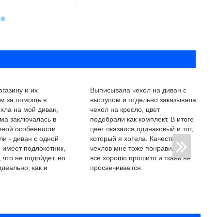
газину и их
Выписывала чехол на диван с
ам за помощь в
выступом и отдельно заказывала
хла на мой диван,
чехол на кресло, цвет
ма заключалась в
подобрали как комплект. В итоге
вной особенности
цвет оказался одинаковый и тот,
и - диван с одной
который я хотела. Качество
 имеет подлокотник,
чехлов мне тоже понравилось,
 что не подойдет, но
все хорошо прошито и ткань не
идеально, как и
просвечивается.