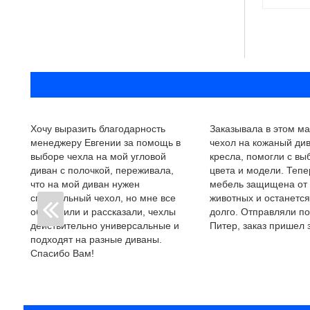
Хочу выразить благодарность
Заказывала в этом ма
менеджеру Евгении за помощь в
чехол на кожаный див
выборе чехла на мой угловой
кресла, помогли с в
диван с полочкой, переживала,
цвета и модели. Тепе
что на мой диван нужен
мебель защищена от
специальный чехол, но мне все
животных и останется
объяснили и рассказали, чехлы
долго. Отправляли по
действительно универсальные и
Питер, заказ пришел з
подходят на разные диваны.
Спасибо Вам!