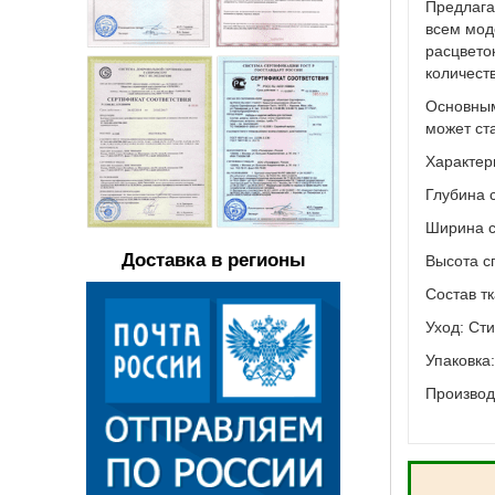
Предлага
всем мод
расцвето
количест
Основным
может ст
Характер
Глубина с
Ширина с
Доставка в регионы
Высота сп
Состав т
Уход: Ст
Упаковка:
Производ