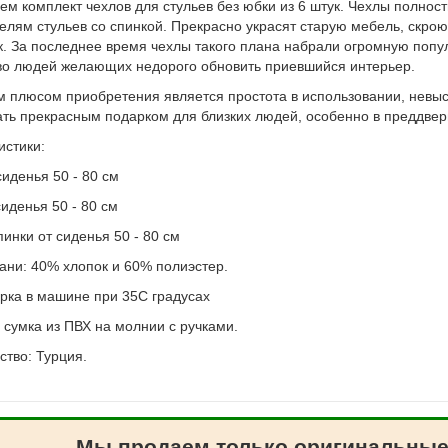
ем комплект чехлов для стульев без юбки из 6 штук. Чехлы полнос
елям стульев со спинкой. Прекрасно украсят старую мебель, скрою
к. За последнее время чехлы такого плана набрали огромную попу
во людей желающих недорого обновить приевшийся интерьер.
 плюсом приобретения является простота в использовании, невысо
ать прекрасным подарком для близких людей, особенно в преддвер
истики:
иденья 50 - 80 см
иденья 50 - 80 см
инки от сиденья 50 - 80 см
кани: 40% хлопок и 60% полиэстер.
ирка в машине при 35С градусах
 сумка из ПВХ на молнии с ручками.
ство: Турция.
Мы продаем только оригинальные