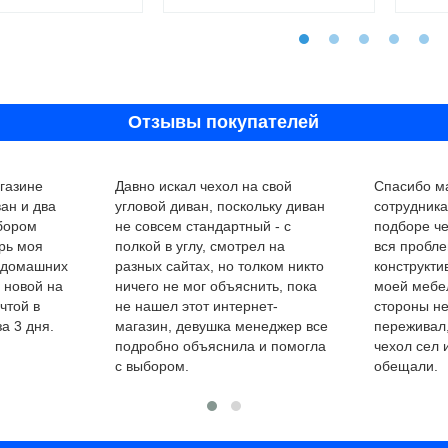
Отзывы покупателей
газине
Давно искал чехол на свой
Спасибо ма
ан и два
угловой диван, поскольку диван
сотрудник
ыбором
не совсем стандартный - с
подборе че
рь моя
полкой в углу, смотрел на
вся пробле
 домашних
разных сайтах, но толком никто
конструкти
 новой на
ничего не мог объяснить, пока
моей мебел
чтой в
не нашел этот интернет-
стороны не
а 3 дня.
магазин, девушка менеджер все
переживал,
подробно объяснила и помогла
чехол сел 
с выбором.
обещали.