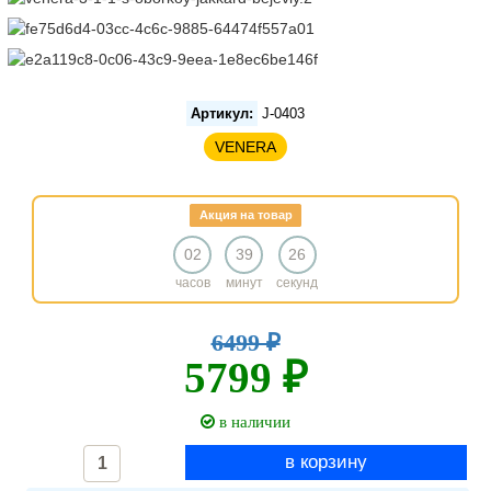
Артикул:
J-0403
VENERA
Акция на товар
02
39
25
часов
минут
секунд
6499 ₽
5799 ₽
в наличии