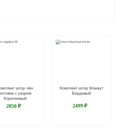
ж
омплект штор лён
Комплект штор блэкаут
Т
рогожка с узором
Бордовый
Коричневый
2499 ₽
2850 ₽