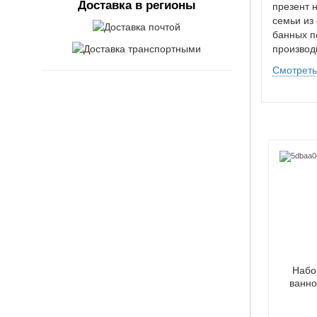
Доставка в регионы
презент 
семьи из
банных п
производ
Смотреть
я сауны женский
Набор для сауны женский
Набо
ирюзовый
зеленый
ванно
700 ₽
1700 ₽