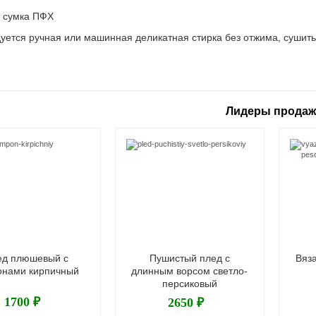
: сумка ПФХ
уется ручная или машинная деликатная стирка без отжима, сушить
Лидеры прода
ед плюшевый с
Пушистый плед с
Вяз
онами кирпичный
длинным ворсом светло-
персиковый
1700 ₽
2650 ₽