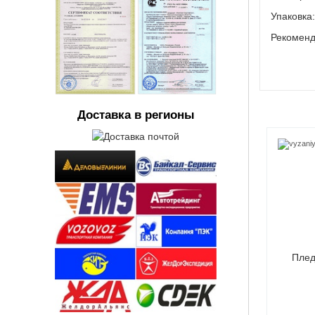
Упаковка
Рекоменд
Доставка в регионы
аный плед
Вязаный плед Розовый
Плед
усничный
190 ₽
3190 ₽