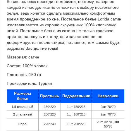
Во сне человек проводит пол жизни, поэтому, наверное
каждый из нас деликатно относится к выбору постельного
белья, ведь хочется сделать максимально комфортным
время проведенное во сне. Постельное белье Lorida сатин
изготавливается из хорошо скрученных 100% хлопковых
нитей. Постельное белье из сатина не только красивое,
приятно на ощупь и к телу, но и качественное: не
деформируется после стирки, не линяет, тем самым будет
радовать Вас долгие годы!
Материал: сатин
Состав: 100% хлопок
Плотность: 150 гр.
Производитель: Турция
Размеры
Простынь
Пододеяльник
Наволочки
белья
1.5 спальный
160*220
1шт 150*215
2шт 70*70
2 спальный
200*220
1шт 180*215
2шт 70*70
2шт 70*70, 2шт
Евро
220*240
1шт 200*220
50*70