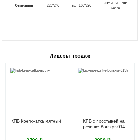
2шт 70*70, 2шт
Семейный
220*240
2шт 160*220
50*70
Лидеры продаж
КПБ Креп-жатка мятный
КПБ с простыней на
резинке Boris pr-014