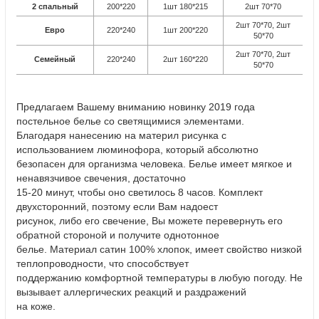
2 спальный
200*220
1шт 180*215
2шт 70*70
2шт 70*70, 2шт
Евро
220*240
1шт 200*220
50*70
2шт 70*70, 2шт
Семейный
220*240
2шт 160*220
50*70
Предлагаем Вашему вниманию новинку 2019 года
постельное белье со светящимися элементами.
Благодаря нанесению на материл рисунка с
использованием люминофора, который абсолютно
безопасен для организма человека. Белье имеет мягкое и
ненавязчивое свечения, достаточно
15-20 минут, чтобы оно светилось 8 часов. Комплект
двухсторонний, поэтому если Вам надоест
рисунок, либо его свечение, Вы можете перевернуть его
обратной стороной и получите однотонное
белье. Материал сатин 100% хлопок, имеет свойство низкой
теплопроводности, что способствует
поддержанию комфортной температуры в любую погоду. Не
вызывает аллергических реакций и раздражений
на коже.