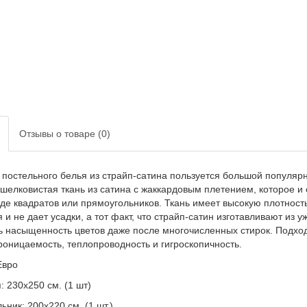
Отзывы о товаре (0)
 постельного белья из страйп-сатина пользуется большой популярн
 шелковистая ткань из сатина с жаккардовым плетением, которое и 
иде квадратов или прямоугольников. Ткань имеет высокую плотность
 и не дает усадки, а тот факт, что страйп-сатин изготавливают из
ь насыщенность цветов даже после многочисленных стирок. Подход
роницаемость, теплопроводность и гигроскопичность.
Евро
 230х250 см. (1 шт)
ник: 200х220 см. (1 шт.)