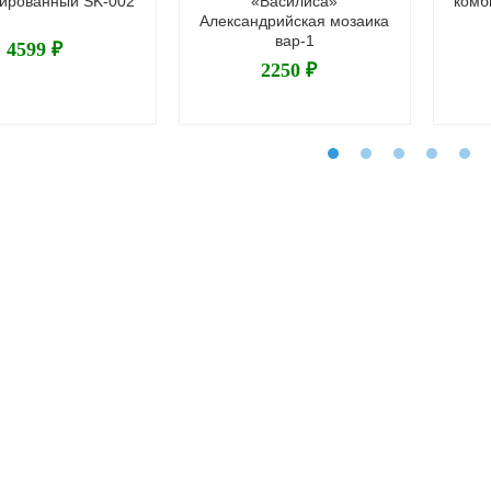
ированный SK-002
«Василиса»
комб
Александрийская мозаика
вар-1
4599 ₽
2250 ₽