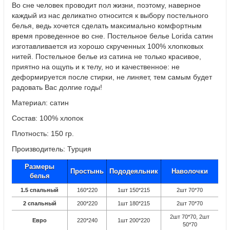
Во сне человек проводит пол жизни, поэтому, наверное
каждый из нас деликатно относится к выбору постельного
белья, ведь хочется сделать максимально комфортным
время проведенное во сне. Постельное белье Lorida сатин
изготавливается из хорошо скрученных 100% хлопковых
нитей. Постельное белье из сатина не только красивое,
приятно на ощупь и к телу, но и качественное: не
деформируется после стирки, не линяет, тем самым будет
радовать Вас долгие годы!
Материал: сатин
Состав: 100% хлопок
Плотность: 150 гр.
Производитель: Турция
Размеры
Простынь
Пододеяльник
Наволочки
белья
1.5 спальный
160*220
1шт 150*215
2шт 70*70
2 спальный
200*220
1шт 180*215
2шт 70*70
2шт 70*70, 2шт
Евро
220*240
1шт 200*220
50*70