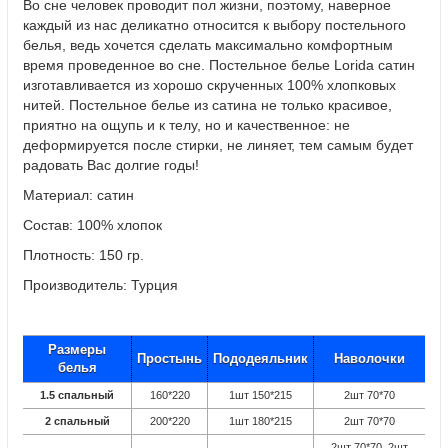
Во сне человек проводит пол жизни, поэтому, наверное
каждый из нас деликатно относится к выбору постельного
белья, ведь хочется сделать максимально комфортным
время проведенное во сне. Постельное белье Lorida сатин
изготавливается из хорошо скрученных 100% хлопковых
нитей. Постельное белье из сатина не только красивое,
приятно на ощупь и к телу, но и качественное: не
деформируется после стирки, не линяет, тем самым будет
радовать Вас долгие годы!
Материал: сатин
Состав: 100% хлопок
Плотность: 150 гр.
Производитель: Турция
Размеры
Простынь
Пододеяльник
Наволочки
белья
1.5 спальный
160*220
1шт 150*215
2шт 70*70
2 спальный
200*220
1шт 180*215
2шт 70*70
2шт 70*70, 2шт