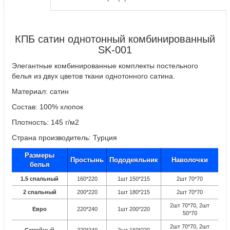
КПБ сатин однотонный комбинированный
SK-001
Элегантные комбинированные комплекты постельного
белья из двух цветов ткани однотонного сатина.
Материал: сатин
Состав: 100% хлопок
Плотность: 145 г/м2
Страна производитель: Турция
Размеры
Простынь
Пододеяльник
Наволочки
белья
1.5 спальный
160*220
1шт 150*215
2шт 70*70
2 спальный
200*220
1шт 180*215
2шт 70*70
2шт 70*70, 2шт
Евро
220*240
1шт 200*220
50*70
2шт 70*70, 2шт