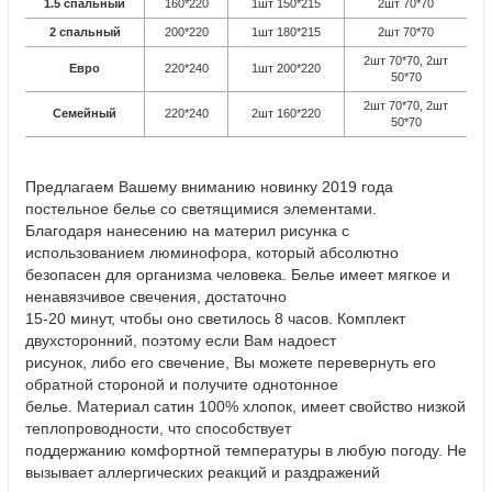
1.5 спальный
160*220
1шт 150*215
2шт 70*70
2 спальный
200*220
1шт 180*215
2шт 70*70
2шт 70*70, 2шт
Евро
220*240
1шт 200*220
50*70
2шт 70*70, 2шт
Семейный
220*240
2шт 160*220
50*70
Предлагаем Вашему вниманию новинку 2019 года
постельное белье со светящимися элементами.
Благодаря нанесению на материл рисунка с
использованием люминофора, который абсолютно
безопасен для организма человека. Белье имеет мягкое и
ненавязчивое свечения, достаточно
15-20 минут, чтобы оно светилось 8 часов. Комплект
двухсторонний, поэтому если Вам надоест
рисунок, либо его свечение, Вы можете перевернуть его
обратной стороной и получите однотонное
белье. Материал сатин 100% хлопок, имеет свойство низкой
теплопроводности, что способствует
поддержанию комфортной температуры в любую погоду. Не
вызывает аллергических реакций и раздражений