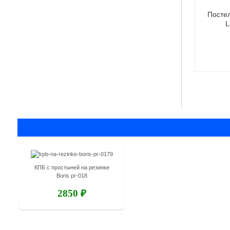
ое белье сатин
Постельное белье сатин
Постел
ies PC-030
Lorida LC-011
L
850 ₽
2800 ₽
КПБ с простыней на резинке
Boris pr-018
2850 ₽