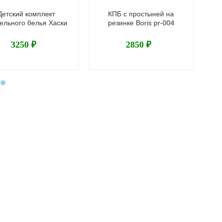
Детский комплект
КПБ с простыней на
П
ельного белья Хаски
резинке Boris pr-004
3250 ₽
2850 ₽