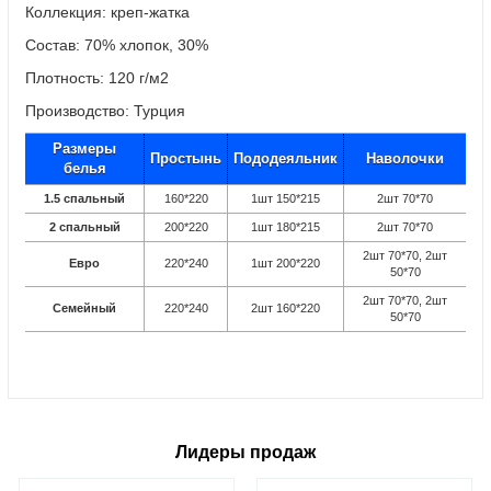
Коллекция: креп-жатка
Состав: 70% хлопок, 30%
Плотность: 120 г/м2
Производство: Турция
Размеры
Простынь
Пододеяльник
Наволочки
белья
1.5 спальный
160*220
1шт 150*215
2шт 70*70
2 спальный
200*220
1шт 180*215
2шт 70*70
2шт 70*70, 2шт
Евро
220*240
1шт 200*220
50*70
2шт 70*70, 2шт
Семейный
220*240
2шт 160*220
50*70
Лидеры продаж