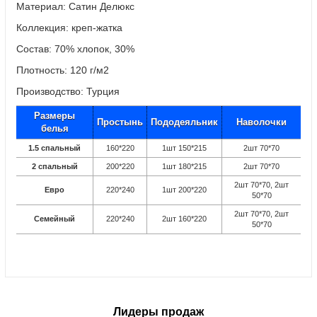
Материал: Сатин Делюкс
Коллекция: креп-жатка
Состав: 70% хлопок, 30%
Плотность: 120 г/м2
Производство: Турция
Размеры
Простынь
Пододеяльник
Наволочки
белья
1.5 спальный
160*220
1шт 150*215
2шт 70*70
2 спальный
200*220
1шт 180*215
2шт 70*70
2шт 70*70, 2шт
Евро
220*240
1шт 200*220
50*70
2шт 70*70, 2шт
Семейный
220*240
2шт 160*220
50*70
Лидеры продаж